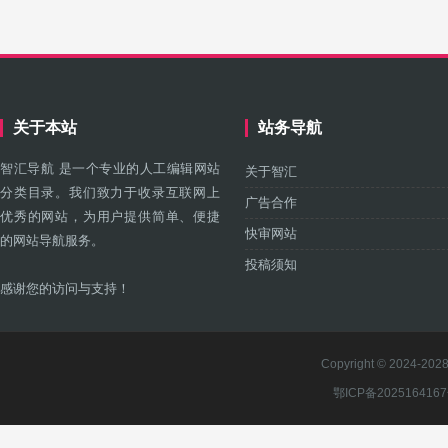
关于本站
站务导航
智汇导航 是一个专业的人工编辑网站
关于智汇
分类目录。我们致力于收录互联网上
广告合作
优秀的网站，为用户提供简单、便捷
快审网站
的网站导航服务。
投稿须知
感谢您的访问与支持！
Copyright © 2024-2028 
鄂ICP备202516416