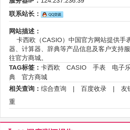
服务器IP：
124.237.236.39
联系站长：
网站描述：
卡西欧（CASIO）中国官方网站提供手
器、计算器、辞典等产品信息及客户支持
往官方商城。
TAG标签：
卡西欧
CASIO
手表
电子
典
官方商城
相关查询：
综合查询
|
百度收录
|
友
重