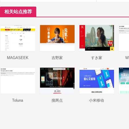
相关站点推荐
MAGASEEK
吉野家
すき家
W
Toluna
搜两点
小米移动