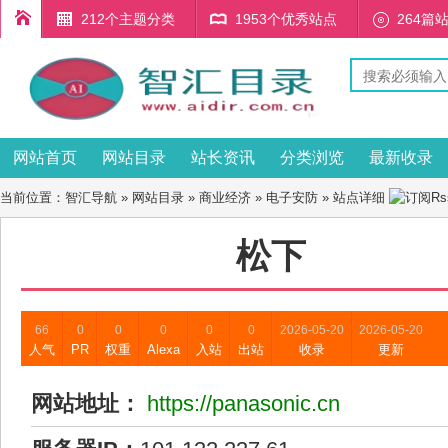
212个主题分类
1953个优秀站点
264篇
网站首页
网站目录
站长资讯
分类浏览
最新收录
当前位置：
智汇导航
»
网站目录
»
商业经济
»
电子安防
» 站点详细
松下
66
0
0
0
0
0
2026-05-20
2026-05-20
人气
PR
权重
Alexa
入站
出站
收录
更新
网站地址：
https://panasonic.cn