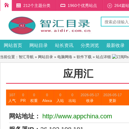
212个主题分类
1960个优秀站点
264篇
网站首页
网站目录
站长资讯
分类浏览
最新收录
当前位置：
智汇导航
»
网站目录
»
电脑网络
»
软件下载
» 站点详细
应用汇
107
0
0
0
0
0
2026-05-17
2026-05-17
人气
PR
权重
Alexa
入站
出站
收录
更新
网站地址：
http://www.appchina.com