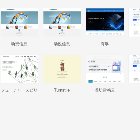
动想信息
动悦信息
有孚
フューチャースピリ
Turnstile
潍坊雷鸣云
ッツ