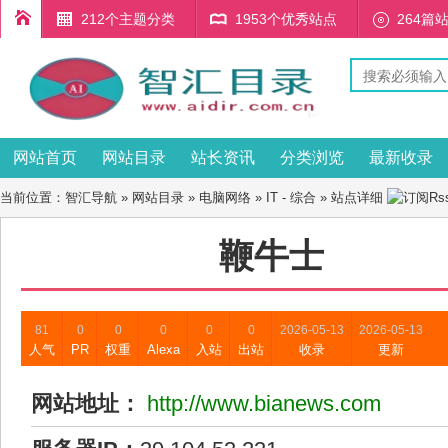
212个主题分类
1953个优秀站点
264篇
网站首页
网站目录
站长资讯
分类浏览
最新收录
当前位置：
智汇导航
»
网站目录
»
电脑网络
»
IT - 综合
» 站点详细
鞭牛士
81
0
0
0
0
0
2026-05-13
2026-05-13
人气
PR
权重
Alexa
入站
出站
收录
更新
网站地址：
http://www.bianews.com