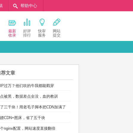
稿
帮助中心
最新
好评
快审
网站
收录
排行
服务
提交
推荐文章
IP过万？他们吹的牛我都能戳穿
点被黑，数据差点全没，血的教训
了三千块！用老毛子脚本把CDN加满了
嫖CDN+图床，省了五千块
个nginx配置，网站速度直接翻倍