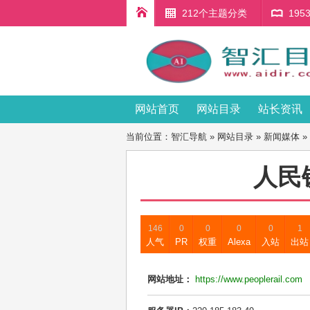
212个主题分类
19
网站首页
网站目录
站长资讯
当前位置：
智汇导航
»
网站目录
»
新闻媒体
»
人民
146
0
0
0
0
1
人气
PR
权重
Alexa
入站
出站
网站地址：
https://www.peoplerail.com