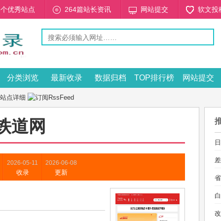
53个优秀站点
264篇站长资讯
网站提交
软文投
分类浏览
最新收录
数据归档
TOP排行榜
网站提交
 站点详细
铁道网
日
差
2026-05-11
2026-06-08
收录
更新
省
白
改