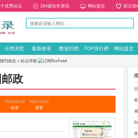
53个优秀站点
264篇站长资讯
网站提交
软文投
分类浏览
最新收录
数据归档
TOP排行榜
网站提交
报刊杂志
» 站点详细
国邮政
日
差
2016-09-03
2025-12-07
收录
更新
省
白
改