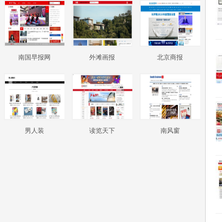
南国早报网
外滩画报
北京商报
男人装
读览天下
南风窗