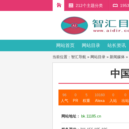
212个主题分类
19
网站首页
网站目录
站长资讯
当前位置：
智汇导航
»
网站目录
»
新闻媒体
»
中
96
0
5
10160
0
0
人气
PR
权重
Alexa
入站
出站
网站地址：
bk.11185.cn