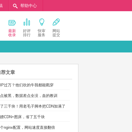
稿
帮助中心
最新
好评
快审
网站
收录
排行
服务
提交
推荐文章
IP过万？他们吹的牛我都能戳穿
点被黑，数据差点全没，血的教训
了三千块！用老毛子脚本把CDN加满了
嫖CDN+图床，省了五千块
个nginx配置，网站速度直接翻倍