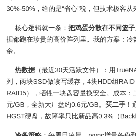
30%-50%，给的是“省心”税，但技术极客
核心逻辑就一条：
把鸡蛋分散在不同篮子
据都跑在珍贵的高价阵列里。我的方案：冷
余。
热数据
（最近30天活跃文件）：用TrueNAS
列，两块SSD做读写缓存，4块HDD组RAID
RAID5），牺牲一块盘容量换安全。成本：二
元/GB，全新大厂盘约0.6元/GB。
买二手！
HGST硬盘，故障率只比新品高0.3%（Backb
冷备策略
：每周日凌晨，rsync增量备