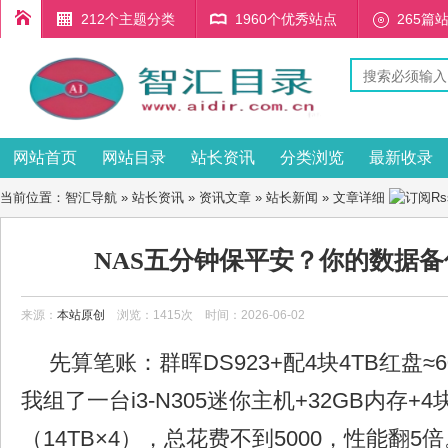
212个主题分类
1960个优秀站点
265篇
网站首页
网站目录
站长资讯
分类浏览
最新收录
当前位置：
智汇导航
»
站长资讯
»
资讯文章
»
站长新闻
» 文章详细
NAS五分钟保平安？你的数据
来源：
本站原创
浏览：1415次 时间：2026-06-02
先算笔账：群晖DS923+配4块4TB红盘≈
我组了一台i3-N305迷你主机+32GB内存+
（14TB×4），总花费不到5000，性能翻5