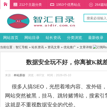
212个主题分类
1953个优秀站点
264篇
网站首页
网站目录
站长资讯
分类浏览
最新收录
当前位置：
智汇导航
»
站长资讯
»
资讯文章
»
优化推广
» 文章详细
数据安全玩不好，你离被K就
来源：
本站原创
浏览：807次 时间：2026-05-10
很多人搞SEO，光想着堆内容、发外链
网站突然被黑，挂马、跳转赌博站，搜索引
这就是不重视数据安全的代价。